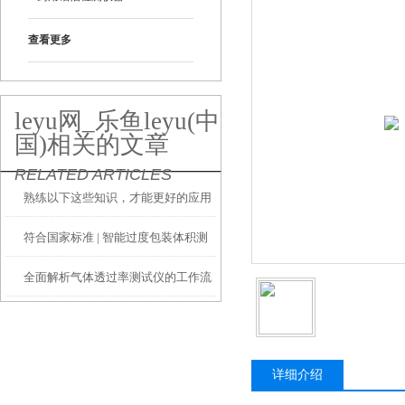
查看更多
leyu网_乐鱼leyu(中
国)相关的文章
RELATED ARTICLES
熟练以下这些知识，才能更好的应用
符合国家标准 | 智能过度包装体积测
水蒸气透过率测试仪
全面解析气体透过率测试仪的工作流
量系统助力行业告别过度包装
程与操作方法
详细介绍