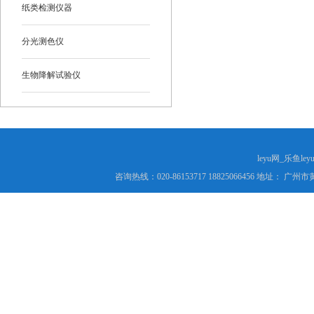
纸类检测仪器
分光测色仪
生物降解试验仪
leyu网_乐鱼le
咨询热线：020-86153717 18825066456 地址： 