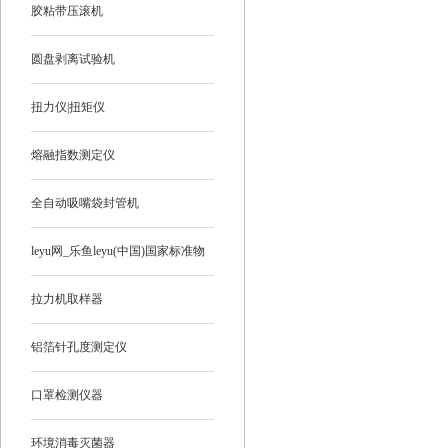
胶粘带压滚机
圆盘剥离试验机
扭力仪|扭矩仪
熔融指数测定仪
全自动吸嘴袋封管机
leyu网_乐鱼leyu(中国)国家标准物
质
拉力机取样器
铝箔针孔度测定仪
口罩检测仪器
环境消毒灭菌器