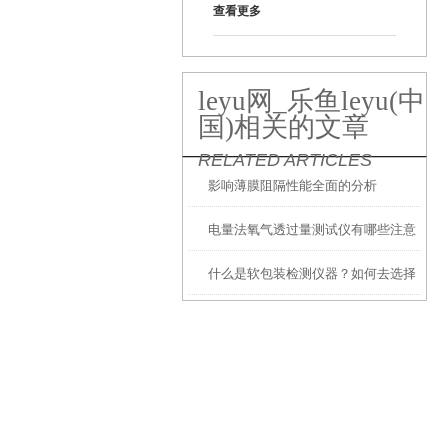
查看更多
leyu网_乐鱼leyu(中
国)相关的文章
RELATED ARTICLES
影响薄膜阻隔性能全面的分析
电量法氧气透过量测试仪有哪些注意
什么是软包装检测仪器？如何去选择
事项
呢？