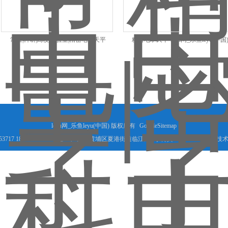
常量|科研|高校|实验室|精密电子天平
精密电子天平-leyu网_乐鱼leyu(中国
leyu网_乐鱼leyu(中国) 版权所有
GoogleSitemap
53717 18825066456 地址： 广州市黄埔区夏港街道临江路3号 传真：020-82087405 