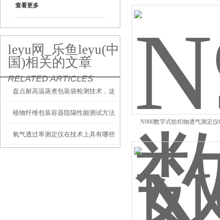
查看更多
leyu网_乐鱼leyu(中
国)相关的文章
RELATED ARTICLES
盘点耐高温蒸煮包装袋检测技术，这
植物纤维包装容器阻隔性能测试方法
个必须重视
N900数字式纺织物透气测定仪G
氧气透过率测定仪在技术上具有哪些
特殊的地方？