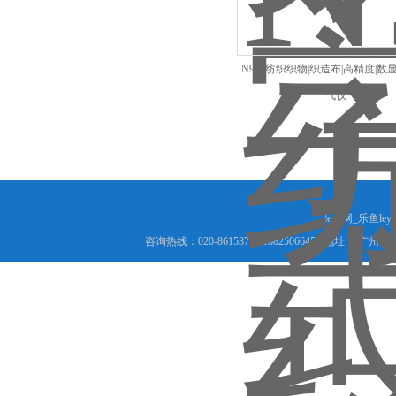
N900纺织织物|织造布|高精度|数
气仪
leyu网_乐鱼le
咨询热线：020-86153717 18825066456 地址： 