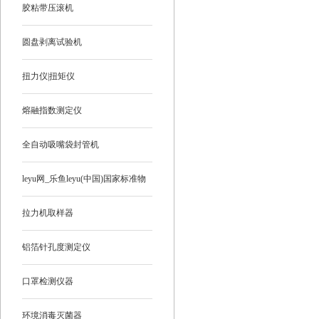
胶粘带压滚机
圆盘剥离试验机
扭力仪|扭矩仪
熔融指数测定仪
全自动吸嘴袋封管机
leyu网_乐鱼leyu(中国)国家标准物
质
拉力机取样器
铝箔针孔度测定仪
口罩检测仪器
环境消毒灭菌器