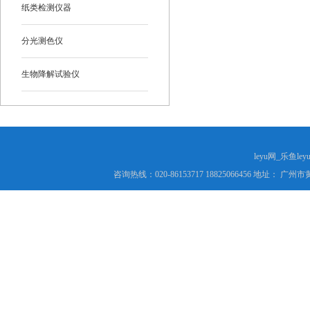
纸类检测仪器
分光测色仪
生物降解试验仪
leyu网_乐鱼le
咨询热线：020-86153717 18825066456 地址： 