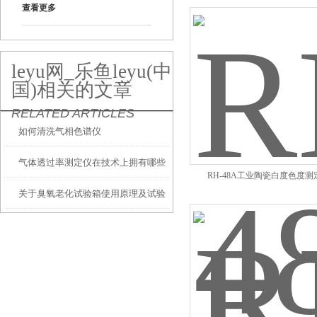
查看更多
leyu网_乐鱼leyu(中
国)相关的文章
RELATED ARTICLES
如何清洗气相色谱仪
气体透过率测定仪在技术上拥有哪些
RH-48A工业陶瓷白度色度测
关于臭氧老化试验箱使用原理及试验
特征？
方面介绍