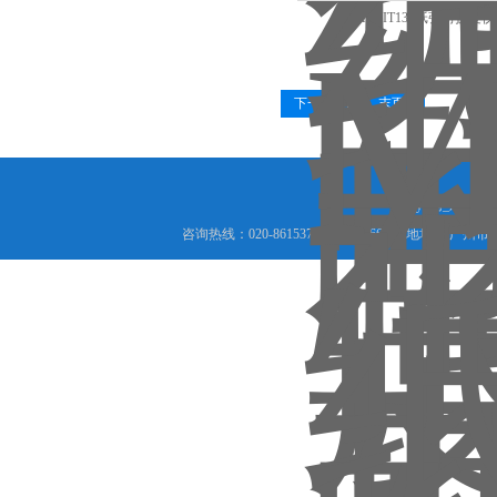
RH-MIT135纸张耐折度仪
下一页
末页
leyu网_乐鱼le
咨询热线：020-86153717 18825066456 地址： 