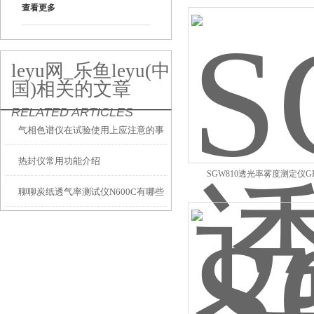
查看更多
leyu网_乐鱼leyu(中
国)相关的文章
RELATED ARTICLES
气相色谱仪在试验使用上应注意的事
热封仪常用功能介绍
项
SGW810透光率雾度测定仪GB
聊聊炭纸透气率测试仪N600C有哪些
特点