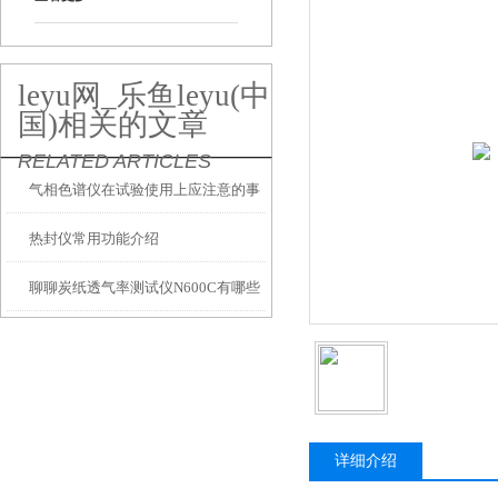
leyu网_乐鱼leyu(中
国)相关的文章
RELATED ARTICLES
气相色谱仪在试验使用上应注意的事
热封仪常用功能介绍
项
聊聊炭纸透气率测试仪N600C有哪些
特点
详细介绍