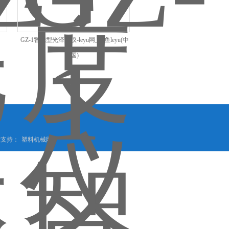
GZ-1智能型光泽度仪-leyu网_乐鱼leyu(中
国)
技术支持：
塑料机械网