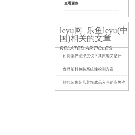
查看更多
leyu网_乐鱼leyu(中
国)相关的文章
RELATED ARTICLES
如何选择光泽度仪？其原理又是什
食品塑料包装系统性检测方案
么？
软包装袋装营养粉成品入仓前应关注
检测哪些性能？