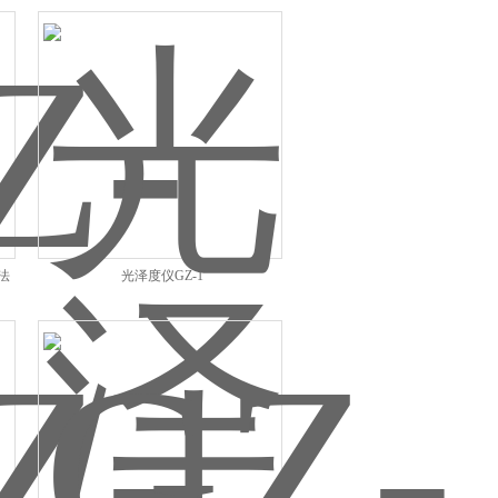
法
光泽度仪GZ-1