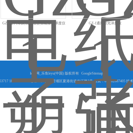
GZ-1塑料薄膜|纸张|油墨|智能型光泽度仪
GZ-1通用型光泽度仪
leyu网_乐鱼leyu(中国) 版权所有
GoogleSitemap
53717 18825066456 地址： 广州市黄埔区夏港街道临江路3号 传真：020-82087405 