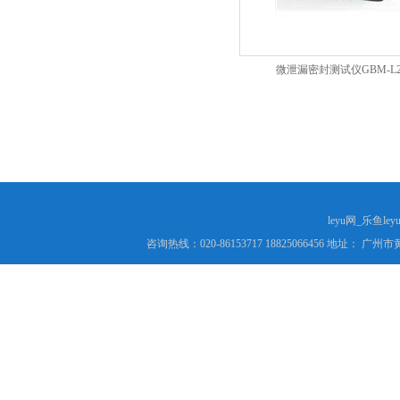
微泄漏密封测试仪GBM-L
leyu网_乐鱼le
咨询热线：020-86153717 18825066456 地址： 