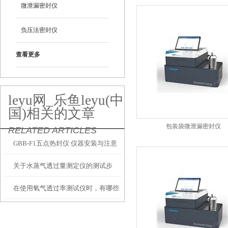
微泄漏密封仪
负压法密封仪
查看更多
leyu网_乐鱼leyu(中
国)相关的文章
包装袋微泄漏密封仪
RELATED ARTICLES
GBB-F1五点热封仪 仪器安装与注意
关于水蒸气透过量测定仪的测试步
事项
在使用氧气透过率测试仪时，有哪些
骤，都在这里了！
注意事项