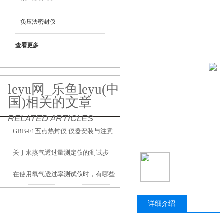
负压法密封仪
查看更多
leyu网_乐鱼leyu(中
国)相关的文章
RELATED ARTICLES
GBB-F1五点热封仪 仪器安装与注意
关于水蒸气透过量测定仪的测试步
事项
在使用氧气透过率测试仪时，有哪些
骤，都在这里了！
注意事项
详细介绍