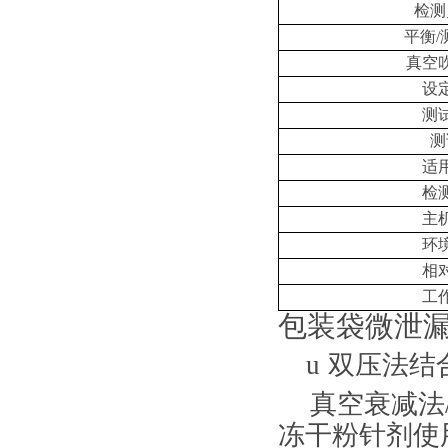
检测
平衡
/
真空
设
测
测
适
检
主
环
相
工
包装袋微泄
u
双压法结
真空衰减法
冻干粉针剂使