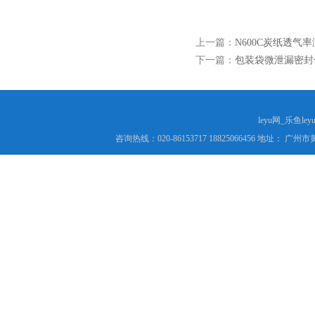
上一篇：
N600C炭纸透气
下一篇：
包装袋微泄漏密封
leyu网_乐鱼le
咨询热线：020-86153717 18825066456 地址： 