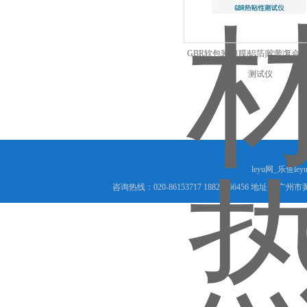
GBR软包装|薄膜|铝箔|胶带|复合
测试仪
leyu网_乐鱼le
咨询热线：020-86153717 18825066456 地址： 