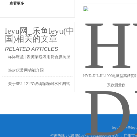
查看更多
leyu网_乐鱼leyu(中
国)相关的文章
RELATED ARTICLES
标际课堂 | 酱腌菜包装用复合膜抗层
热封仪常用功能介绍
间剥离性能的测试方法
HYD-DIL-III-1000电脑型高精
关于SFJ- 121℃玻璃颗粒耐水性测试
系数测量仪
方面
leyu网_乐鱼le
咨询热线：020-86153717 18825066456 地址： 