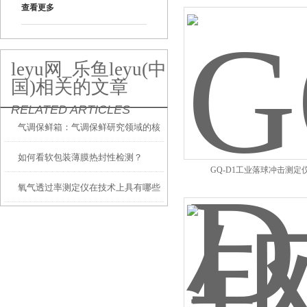
查看更多
leyu网_乐鱼leyu(中
国)相关的文章
RELATED ARTICLES
气调保鲜箱：气调保鲜研究领域的核
如何看软包装薄膜热封性检测？
心装备与创新引擎
GQ-D1工业落球冲击测定
氧气透过率测定仪在技术上具有哪些
特殊的地方？