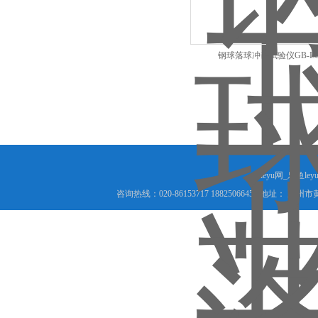
钢球落球冲击试验仪GB-L
leyu网_乐鱼le
咨询热线：020-86153717 18825066456 地址： 