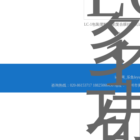
LC-1包装|塑料薄膜|复合膜拉力
器
leyu网_乐鱼le
咨询热线：020-86153717 18825066456 地址： 