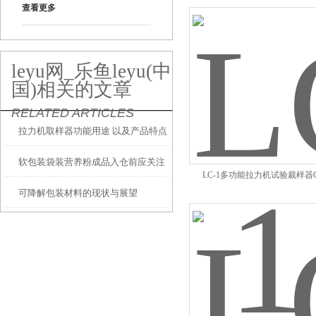
查看更多
leyu网_乐鱼leyu(中
国)相关的文章
RELATED ARTICLES
拉力机取样器功能用途 以及产品特点
软包装袋装营养粉成品入仓前应关注
LC-1多功能拉力机试验裁样器G
可降解包装材料的现状与展望
检测哪些性能？