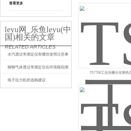
查看更多
leyu网_乐鱼leyu(中
国)相关的文章
RELATED ARTICLES
水汽透过率测定仪有哪些使用注意事
聊聊气体透过率测定仪在环境模拟测
项
TS7700工业光栅分光测色
电子拉力机的选购建议
试中的应用