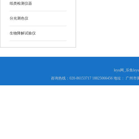
纸类检测仪器
分光测色仪
生物降解试验仪
leyu网_乐鱼le
咨询热线：020-86153717 18825066456 地址： 