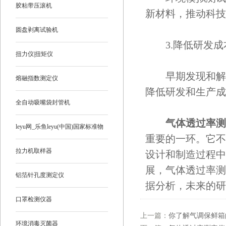
胶粘带压滚机
新材料，推动科技
圆盘剥离试验机
3.降低研发成
扭力仪|扭矩仪
早期发现和解决
熔融指数测定仪
降低研发和生产成
全自动吸嘴袋封管机
气体透过率测
leyu网_乐鱼leyu(中国)国家标准物
重要的一环。它不
质
拉力机取样器
设计和制造过程中
展，气体透过率测
铝箔针孔度测定仪
据分析，未来的研
口罩检测仪器
上一篇：
你了解气调保鲜箱
环境消毒灭菌器