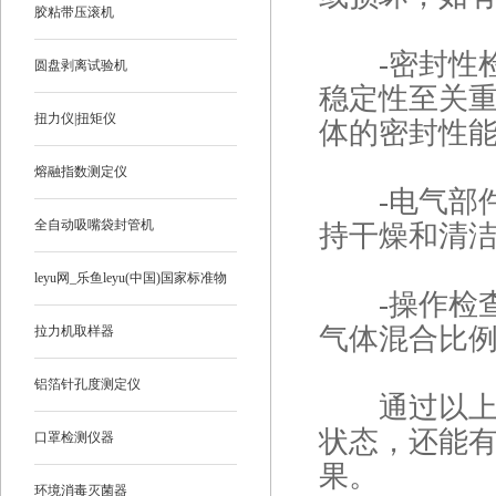
胶粘带压滚机
-密封性检
圆盘剥离试验机
稳定性至关
扭力仪|扭矩仪
体的密封性
熔融指数测定仪
-电气部件
全自动吸嘴袋封管机
持干燥和清
leyu网_乐鱼leyu(中国)国家标准物
-操作检查
质
气体混合比
拉力机取样器
铝箔针孔度测定仪
通过以上维
状态，还能
口罩检测仪器
果。
环境消毒灭菌器