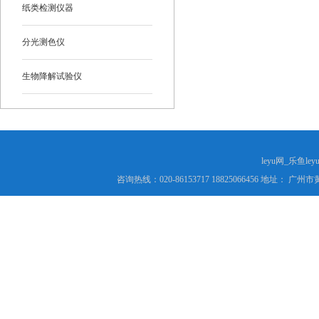
纸类检测仪器
分光测色仪
生物降解试验仪
leyu网_乐鱼le
咨询热线：020-86153717 18825066456 地址： 