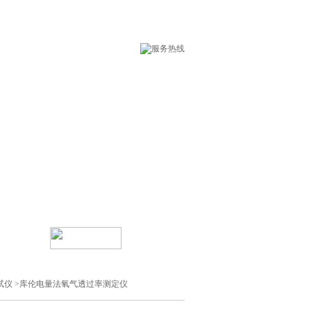
术支持
在线留言
试仪
>库伦电量法氧气透过率测定仪