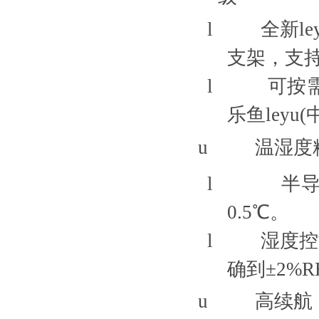
l
全新le
支架，支
l
可按
乐鱼leyu
u
温湿度
l
半
0.5℃。
l
湿度控
确到±2%R
u
高续航