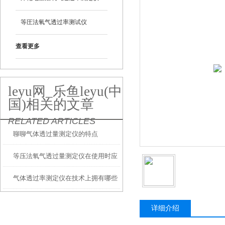
等圧法氧气透过率测试仪
查看更多
leyu网_乐鱼leyu(中
国)相关的文章
RELATED ARTICLES
聊聊气体透过量测定仪的特点
等压法氧气透过量测定仪在使用时应
气体透过率测定仪在技术上拥有哪些
注意的事项
特征？
详细介绍