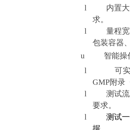
l
内置大
求。
l
量程宽，
包装容器
u
智能操
l
可
GMP附录
l
测试流
要求。
l
测试一
据
。