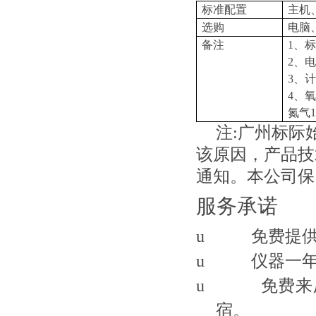
标准配置
主机
选购
电脑
备注
1、
2、
3、计
4、氧
氮气1
注:广州
标际
该原因，产品技
通知。本公司保
服务承诺
u
免费提
u
仪器一
u
免费来
宿。