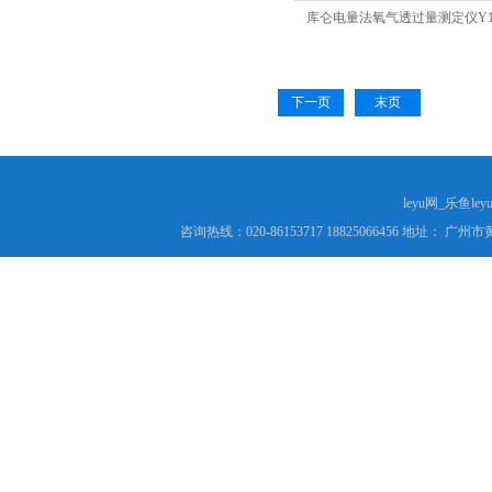
库仑电量法氧气透过量测定仪Y110
下一页
末页
leyu网_乐鱼le
咨询热线：020-86153717 18825066456 地址： 