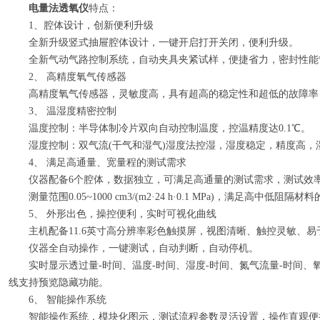
电量法透氧仪
特点：
1、腔体设计，创新便利升级
全新升级竖式抽屉腔体设计，一键开启打开关闭，便利升级。
全新气动气路控制系统，自动夹具夹紧试样，便捷省力，密封性能
2、 高精度氧气传感器
高精度氧气传感器，灵敏度高，具有超高的稳定性和超低的故障率，分辨率达0.
3、 温湿度精密控制
温度控制：半导体制冷片双向自动控制温度，控温精度达0.1℃。
湿度控制：双气流(干气和湿气)湿度法控湿，湿度稳定，精度高，湿
4、 满足高通量、宽量程的测试需求
仪器配备6个腔体，数据独立，可满足高通量的测试需求，测试效
测量范围0.05~1000 cm3/(m2·24 h·0.1 MPa)，满足高中低阻隔
5、 外形出色，操控便利，实时可视化曲线
主机配备11.6英寸高分辨率彩色触摸屏，视图清晰、触控灵敏、易
仪器全自动操作，一键测试，自动判断，自动停机。
实时显示透过量-时间、温度-时间、湿度-时间、氮气流量-时间、氧
线支持预览隐藏功能。
6、 智能操作系统
智能操作系统，模块化图示，测试流程参数灵活设置，操作直观便