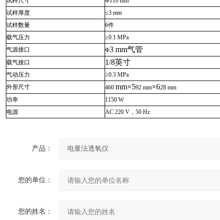
试样尺寸
Φ
110
mm
试样厚度
≤
3
mm
试样数量
6
件
载气压力
≥0.1
MPa
3 mm
气管
气源接口
Φ
1/8
英寸
载气接口
气动压力
≥0.
3
MPa
mm
×
5
×
6
外形尺寸
4
60
92 mm
28 mm
功率
1150 W
电源
AC 220
V
，
50
Hz
产品：
您的单位：
您的姓名：