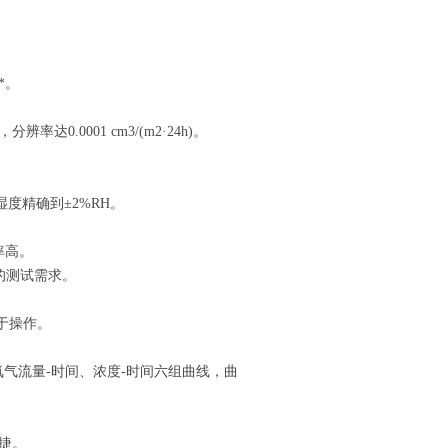
*。
0001 cm3/(m2·24h)。
度精确到±2%RH。
率高。
材料的测试需求。
于操作。
气流量-时间、浓度-时间六组曲线，曲
捷。