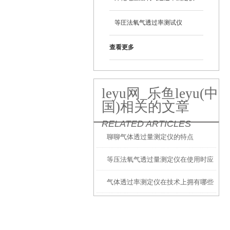
等圧法氧气透过率测试仪
查看更多
leyu网_乐鱼leyu(中
国)相关的文章
RELATED ARTICLES
聊聊气体透过量测定仪的特点
等压法氧气透过量测定仪在使用时应
气体透过率测定仪在技术上拥有哪些
注意的事项
特征？