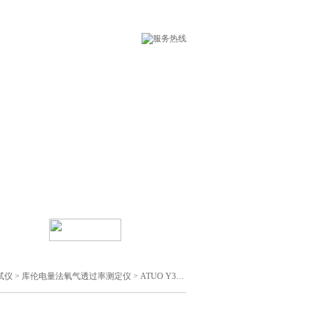
术支持
在线留言
试仪
>
库伦电量法氧气透过率测定仪
> ATUO Y36/1电量法透氧仪