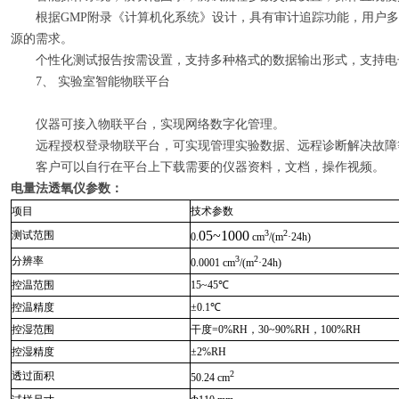
根据GMP附录《计算机化系统》设计，具有审计追踪功能，用户多
源的需求。
个性化测试报告按需设置，支持多种格式的数据输出形式，支持电
7
、 实验室智能物联平台
仪器可接入物联平台，实现网络数字化管理。
远程授权登录物联平台，可实现管理实验数据、远程诊断解决故障
客户可以自行在平台上下载需要的仪器资料，文档，操作视频。
电量法透氧仪
参数：
项目
技术参数
05~
1000
3
2
测试范围
0.
cm
/
(
m
·24h
)
3
2
分辨率
0.0001
cm
/
(
m
·24h
)
控温范围
15~45
℃
控温精度
±0.
1
℃
控湿范围
干度
=0%RH
，
30
~
90%RH
，
100%RH
控湿精度
±2%RH
2
透过面积
50.24 cm