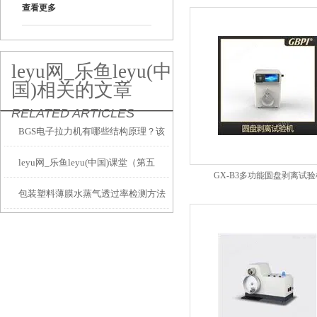
查看更多
leyu网_乐鱼leyu(中
国)相关的文章
RELATED ARTICLES
BGS电子拉力机有哪些结构原理？该
leyu网_乐鱼leyu(中国)课堂（第五
如何操作？
GX-B3多功能圆盘剥离试验
包装塑料薄膜水蒸气透过率检测方法
讲）塑料安瓿瓶氧气阻隔性能的测试
对比分析
方法