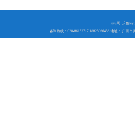
leyu网_乐鱼le
咨询热线：020-86153717 18825066456 地址： 