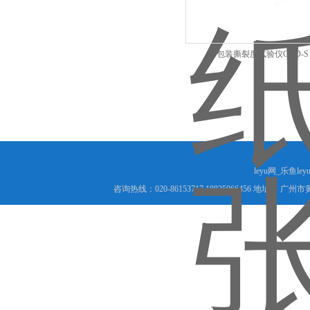
包装撕裂度试验仪GBD-S
leyu网_乐鱼le
咨询热线：020-86153717 18825066456 地址： 