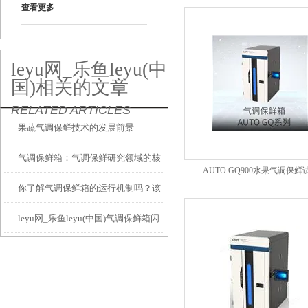
查看更多
leyu网_乐鱼leyu(中
国)相关的文章
RELATED ARTICLES
果蔬气调保鲜技术的发展前景
气调保鲜箱：气调保鲜研究领域的核
AUTO GQ900水果气调保鲜
你了解气调保鲜箱的运行机制吗？该
心装备与创新引擎
leyu网_乐鱼leyu(中国)气调保鲜箱闪
如何维护？
耀全国农产品贮藏加工科技交流大会