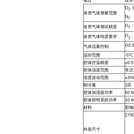
项目
技术
O
:
2
各类气体测量范围
N
2
O
各类气体测试精度
2
O
各类气体纯度要求
2
O
2
:
气体流量控制
温控范围
-5
℃
腔体
控温精度
±
0.5
腔体
湿度范围
常态
湿度波动范围
±
3%
制冷量
1
匹
腔体
加湿器功率
50
腔体
照明系统功率
10
材料
彩钢
270
外形尺寸