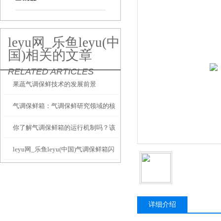
leyu网_乐鱼leyu(中
国)相关的文章
RELATED ARTICLES
果蔬气调保鲜技术的发展前景
气调保鲜箱：气调保鲜研究领域的核
你了解气调保鲜箱的运行机制吗？该
心装备与创新引擎
leyu网_乐鱼leyu(中国)气调保鲜箱闪
如何维护？
耀全国农产品贮藏加工科技交流大会
详细介绍