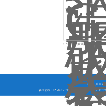
GNP-1布类|皮革|纸板|薄金属片|
度仪
leyu网_乐鱼le
咨询热线：020-86153717 18825066456 地址： 