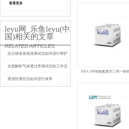
查看更多
leyu网_乐鱼leyu(中
国)相关的文章
RELATED ARTICLES
总迁移蒸发残渣测试仪如何进行维护
全面解析气体透过率测试仪的工作流
保养
NHA-300智能氮氢空三用一体机
透湿性测定仪如何进行保养
程与操作方法