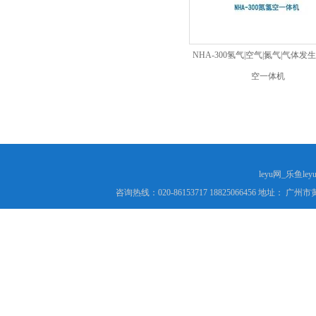
NHA-300氢气|空气|氮气|气体发
空一体机
leyu网_乐鱼le
咨询热线：020-86153717 18825066456 地址： 