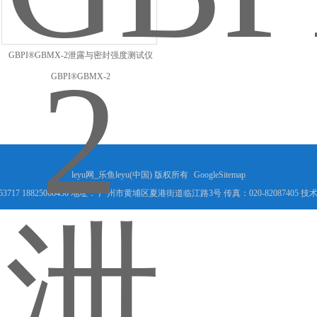
GBPI®GBMX-2泄露与密封强度测试仪
GBPI®GBMX-2
leyu网_乐鱼leyu(中国) 版权所有
GoogleSitemap
53717 18825066456 地址： 广州市黄埔区夏港街道临江路3号 传真：020-82087405 