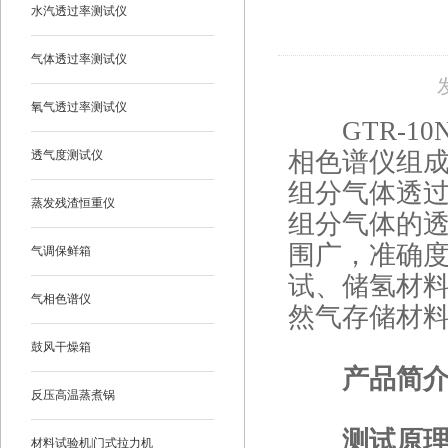
水汽透过率测试仪
气体透过率测试仪
氧气透过率测试仪
GTR-10
相色谱仪组
透气度测试仪
组分气体透
蒸发残渣恒重仪
组分气体的
围广，准确
气调保鲜箱
试、储氢材
气相色谱仪
然气存储材
鼓风干燥箱
产品简
反压高温蒸煮锅
测试原
材料试验机|门式拉力机