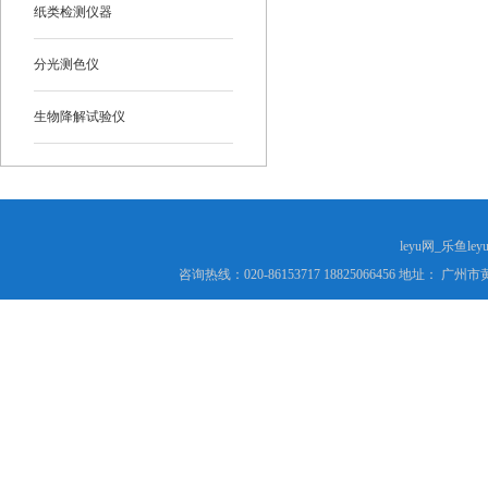
纸类检测仪器
分光测色仪
生物降解试验仪
leyu网_乐鱼le
咨询热线：020-86153717 18825066456 地址： 