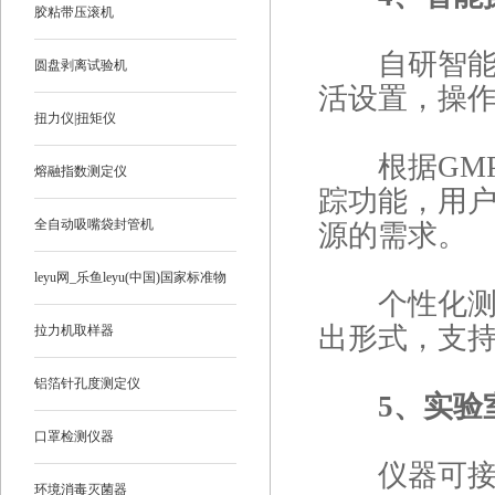
胶粘带压滚机
自研智能操
圆盘剥离试验机
活设置，操
扭力仪|扭矩仪
根据GMP
熔融指数测定仪
踪功能，用
全自动吸嘴袋封管机
源的需求。
leyu网_乐鱼leyu(中国)国家标准物
个性化测试
质
出形式，支
拉力机取样器
铝箔针孔度测定仪
5、实验
口罩检测仪器
仪器可接入
环境消毒灭菌器