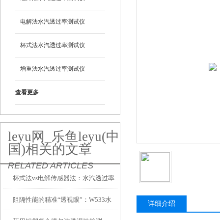
电解法水汽透过率测试仪
杯式法水汽透过率测试仪
增重法水汽透过率测试仪
查看更多
leyu网_乐鱼leyu(中
国)相关的文章
RELATED ARTICLES
杯式法vs电解传感器法：水汽透过率
阻隔性能的精准“透视眼”：W533水
测试仪两大技术路线到底怎么选？
详细介绍