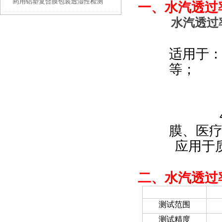
药用铝塑复合膜包装透湿性检测
汽透过率测试仪功能解析
一、
水汽透过率
水汽透过率
适用于：
等；
2）各
3）包装
4）扩
膜、医
应用于
二、
水汽透过率
项目
测试范围
测试精度