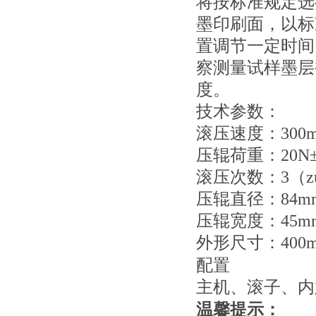
将按标准规定选
墨印刷面，以标
置调节一定时间
察测量试样墨层
度。
技术参数：
滚压速度：300m
压辊荷重：20N±0
滚压次数：3（z
压辊直径：84m
压辊宽度：45m
外形尺寸：400mm
配置
主机、滚子、内
温馨提示：