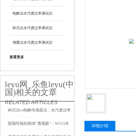
电解法水汽透过率测试仪
杯式法水汽透过率测试仪
增重法水汽透过率测试仪
查看更多
leyu网_乐鱼leyu(中
国)相关的文章
RELATED ARTICLES
杯式法vs电解传感器法：水汽透过率
阻隔性能的精准“透视眼”：W533水
测试仪两大技术路线到底怎么选？
详细介绍