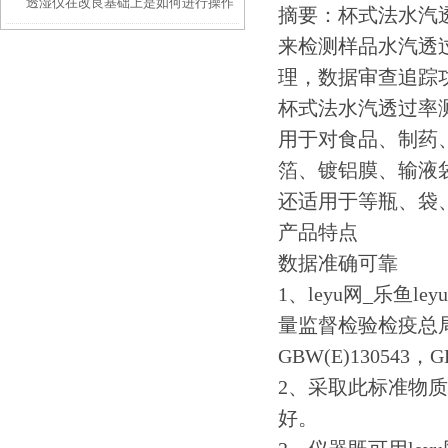
透湿仪在改良基础上是如何进行操作
汽透过率测试仪功能解析
摘要：杯式法水汽
来检测样品水汽透
的？
理，数据审查追踪
杯式法水汽透过率
用于对食品、制药
箔、镀铝膜、输液
还适用于等瓶、袋
产品特点
数据准确可靠
1、leyu网_乐鱼
量监督检验检疫总
GBW(E)130543，G
2、采取此标准物
好。