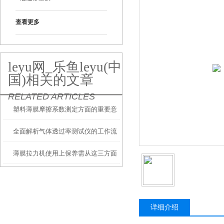
查看更多
leyu网_乐鱼leyu(中
国)相关的文章
RELATED ARTICLES
塑料薄膜摩擦系数测定方面的重要意
全面解析气体透过率测试仪的工作流
义
薄膜拉力机使用上保养需从这三方面
程与操作方法
入手
详细介绍