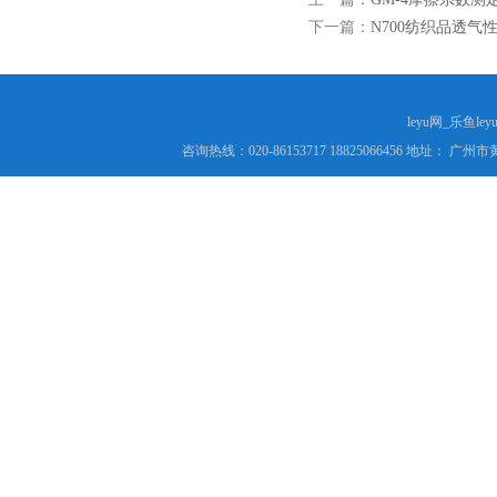
下一篇：
N700纺织品透气
leyu网_乐鱼le
咨询热线：020-86153717 18825066456 地址： 