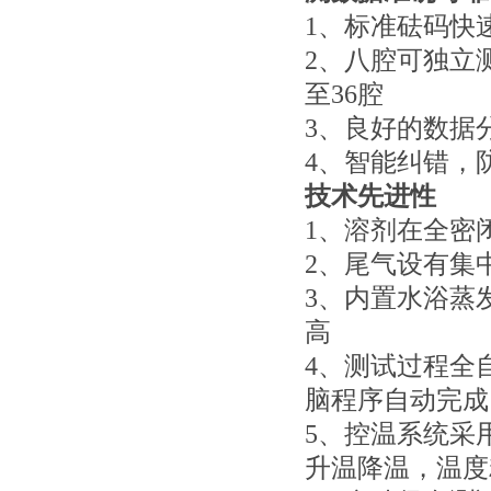
1、
标准砝码快
2、
八腔可独立
至36腔
3、
良好的数据
4、
智能纠错，
技术先进性
1、
溶剂在全密
2、
尾气设有集
3、
内置水浴蒸
高
4、
测试过程全
脑程序自动完成
5、
控温系统采
升温降温，温度精