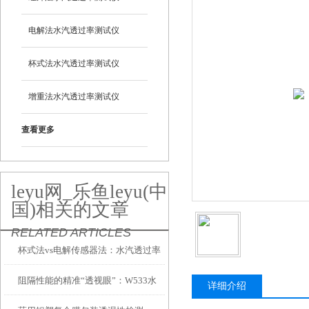
电解法水汽透过率测试仪
杯式法水汽透过率测试仪
增重法水汽透过率测试仪
查看更多
leyu网_乐鱼leyu(中
国)相关的文章
RELATED ARTICLES
杯式法vs电解传感器法：水汽透过率
阻隔性能的精准“透视眼”：W533水
测试仪两大技术路线到底怎么选？
详细介绍