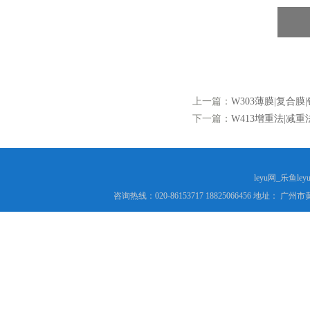
上一篇：
W303薄膜|复合
下一篇：
W413增重法|减
leyu网_乐鱼le
咨询热线：020-86153717 18825066456 地址： 