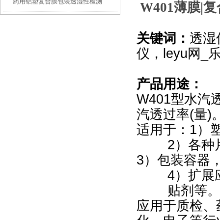
药用铝塑复合膜包装透湿性检测
汽透过率测试仪功能解析
W401
薄膜|
关键词：
透湿
仪，leyu网_乐
产品用途：
W401
型水汽
汽透过率(量)
适用于：1）
2
）各种
3
）包装容器
4
）扩展
贴剂等
应用于质检、