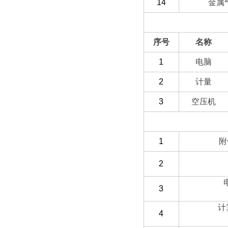
14
金属
（二）选配部分
序号
名称
1
电脑
2
计量
3
空压机
（三）客户自备
1
附
2
3
计
4