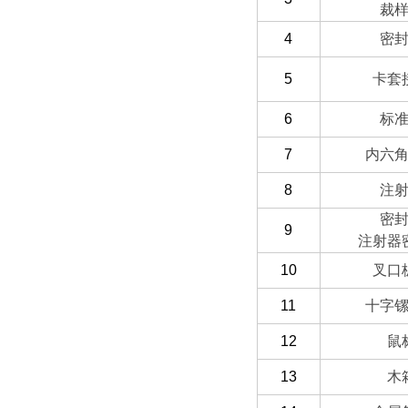
裁
4
密
5
卡套
6
标
7
内六
8
注
密
9
注射器
10
叉口
11
十字
12
鼠
13
木