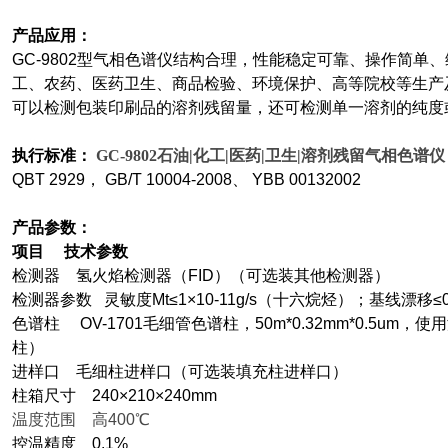
产品应用：
GC-9802
型气相色谱仪结构合理，性能稳定可靠、操作简单、
工、农药、医药卫生、商品检验、环境保护、高等院校等生产
可以检测包装印刷品的溶剂残留量，还可检测单一溶剂的纯度
执行标准：
GC-9802
石油|化工|医药|卫生|溶剂残留气相色谱仪
QBT 2929
， GB/T 10004-2008、 YBB 00132002
产品参数：
项目 技术参数
检测器 氢火焰检测器（FID）（可选装其他检测器）
检测器参数 灵敏度Mt≤1×10-11g/s（十六烷烃）；基线漂移≤0.0
色谱柱 OV-1701毛细管色谱柱，50m*0.32mm*0.5um
柱）
进样口 毛细柱进样口（可选装填充柱进样口）
柱箱尺寸 240×210×240mm
温度范围 高400℃
控温精度 0.1%