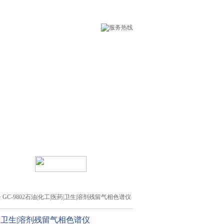
术支持
在线留言
> GC-9802石油|化工|医药|卫生|溶剂残留气相色谱仪
药|卫生|溶剂残留气相色谱仪