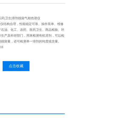
工|医药|卫生|溶剂残留气相色谱仪
相色谱仪结构合理，性能稳定可靠、操作简单、维修
于石油、化工、农药、医药卫生、商品检验、环
等生产及科研部门，用来检测有机溶剂，可以检
剂残留量，还可检测单一溶剂的纯度或含量。
18
点击收藏