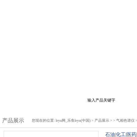
于我们
产品展示
最新促销
行业资讯
技
产品展示
您现在的位置:
leyu网_乐鱼leyu(中国)
>
产品展示
> >
气相色谱仪
石油|化工|医