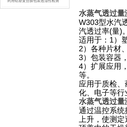
药用铝塑复合膜包装透湿性检测
汽透过率测试仪功能解析
水蒸气透过量测
W303
型水汽
汽透过率(量)
适用于：1）
2
）各种片材
3
）包装容器
4
）扩展应用
等。
应用于质检、
化、电子等行
水蒸气透过量测
通过温控系统
上升，使测定