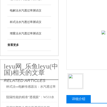
电解法水汽透过率测试仪
杯式法水汽透过率测试仪
增重法水汽透过率测试仪
查看更多
leyu网_乐鱼leyu(中
国)相关的文章
RELATED ARTICLES
杯式法vs电解传感器法：水汽透过率
阻隔性能的精准“透视眼”：W533水
测试仪两大技术路线到底怎么选？
详细介绍