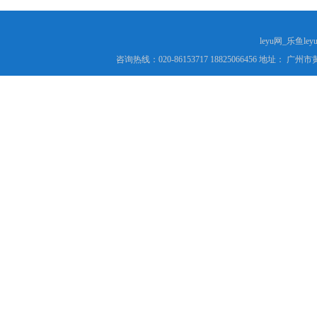
leyu网_乐鱼le
咨询热线：020-86153717 18825066456 地址： 