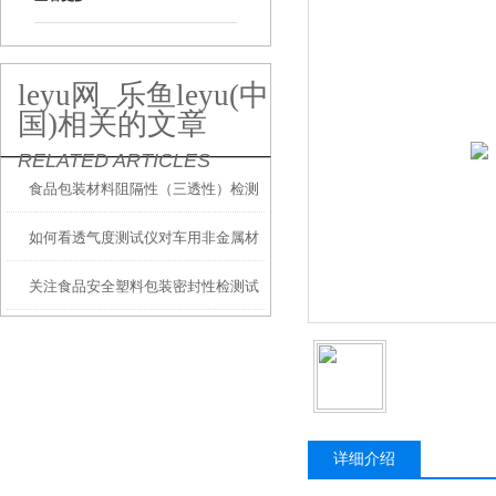
leyu网_乐鱼leyu(中
国)相关的文章
RELATED ARTICLES
食品包装材料阻隔性（三透性）检测
如何看透气度测试仪对车用非金属材
标准
关注食品安全塑料包装密封性检测试
料透气度的检测？
验方面
详细介绍