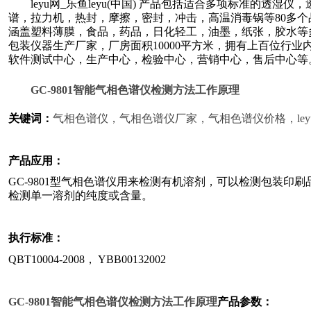
leyu网_乐鱼leyu(中国) 产品包括适合多项标准的透
谱，拉力机，热封，摩擦，密封，冲击，高温消毒锅等
80多
涵盖塑料薄膜，食品，药品，日化轻工，油墨，纸张，胶水等
包装仪器生产厂家，厂房面积10000平方米，拥有上百位行
软件测试中心，生产中心，检验中心，营销中心，售后中心
等
GC-9801
智能气相色谱仪检测方法工作原理
关键词：
气相色谱仪
，
气相色谱仪厂家
，
气相色谱仪价格
，
le
产品应用：
GC-9801型气相色谱仪用来检测有机溶剂，可以检测包装印
检测单一溶剂的纯度或含量。
执行标准：
QBT10004-2008， YBB00132002
GC-9801
智能气相色谱仪检测方法工作原理
产品参数：