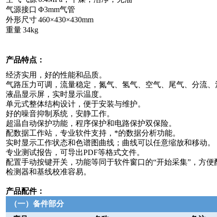
气源接口
Φ3mm
气管
外形尺寸
460
×
430
×
430mm
重量
34kg
产品特点
：
经济实用，好的性能和品质。
气路压力可调，流量稳定，氮气、氢气、空气、尾气、分流、
液晶显示屏，实时显示温度。
单元式整体结构设计，便于安装与维护。
好的噪音抑制系统，安静工作。
超温自动保护功能，程序保护和电路保护双保险。
配数据工作站，专业软件支持，*的数据分析功能。
实时显示工作状态和色谱图曲线；曲线可以任意缩放和移动。
专业测试报告，可导出
PDF
等格式文件。
配置手动按键开关，功能等同于软件窗口的
“
开始采集
”
，方便
检测器和基线校准容易。
产品配件：
（一）备件部分