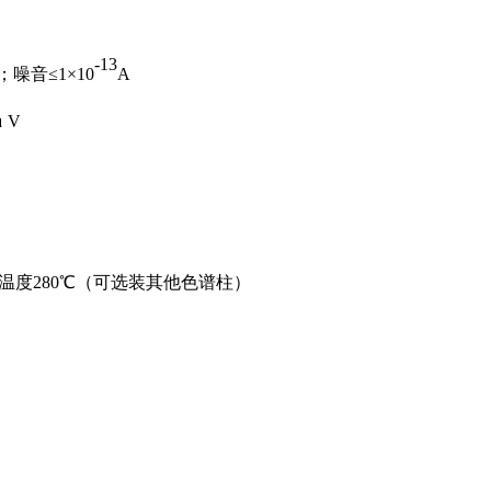
-13
；噪音
≤
1
×
10
A
μ V
温度
280
℃（可选装其他色谱柱）