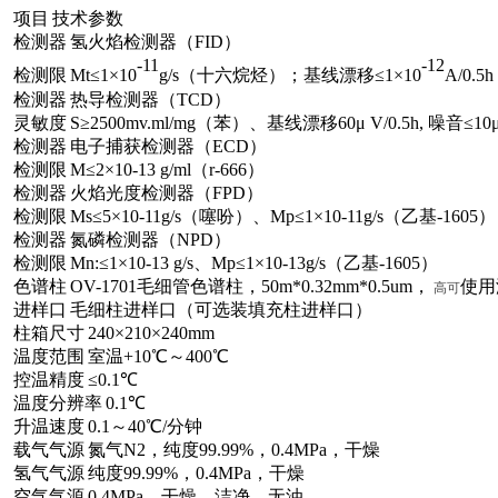
项目
技术参数
检测器
氢火焰检测器（
FID
）
-11
-12
检测限
Mt
≤
1
×
10
g/s
（十六烷烃）；基线漂移
≤
1
×
10
A/0.5h
检测器
热导检测器（
TCD
）
灵敏度
S
≥
2500mv.m
l
/mg
（苯）、基线漂移
60
μ V/0.5h,
噪音
≤
10
检测器
电子捕获检测器（
ECD
）
检测限
M
≤
2
×
10-13 g/ml
（
r-666
）
检测器
火焰光度检测器（
FPD
）
检测限
Ms
≤
5
×
10-11g/s
（噻吩）、
Mp
≤
1
×
10-11g/s
（乙基
-1605
）
检测器
氮磷检测器（
NPD
）
检测限
Mn:
≤
1
×
10-13 g/s
、
Mp
≤
1
×
10-13g/s
（乙基
-1605
）
色谱柱
OV-1701
毛细管色谱柱，
50m*0.32mm*0.5um
，
使用
高可
进样口
毛细柱进样口（可选装填充柱进样口）
柱箱尺寸
240
×
210
×
240mm
温度范围
室温
+10
℃～
400
℃
控温精度
≤
0.1
℃
温度分辨率
0.1
℃
升温速度
0.1
～
40
℃
/
分钟
载气气源
氮气
N2
，纯度
99.99%
，
0.4MPa
，干燥
氢气气源
纯度
99.99%
，
0.4MPa
，干燥
空气气源
0.4MPa
，干燥，洁净，无油