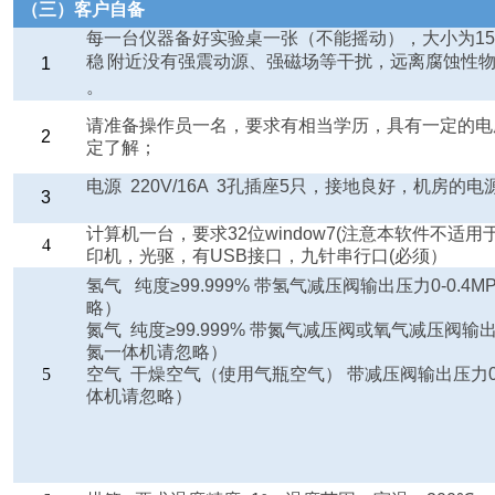
（三）客户自备
每一台仪器备好实验桌一张（不能摇动），大小为
1
稳
附近没有强震动源、强磁场等干扰，远离腐蚀性
1
。
请准备操作员一名，要求有相当学历，具有一定的电
2
定了解；
电源
220V/16A 3
孔插座
5
只，接地良好，机房的电
3
计算机一台，要求
32
位
window7(
注意本软件不适用
4
印机，光驱，有
USB
接口，九针串行口
(
必须）
氢气 纯度≥
99.999%
带氢气减压阀输出压力
0-0.4MP
略）
氮气 纯度≥
99.999%
带氮气减压阀或氧气减压阀输
氮一体机请忽略）
5
空气 干燥空气（使用气瓶空气） 带减压阀输出压力
体机请忽略）