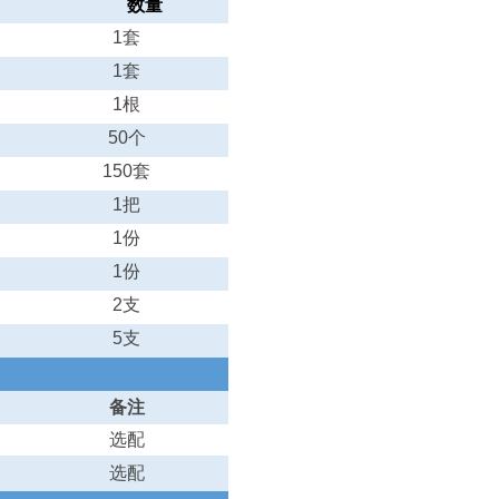
数量
1
套
1
套
1
根
50
个
150
套
1
把
1
份
1
份
2
支
5
支
备注
选配
选配