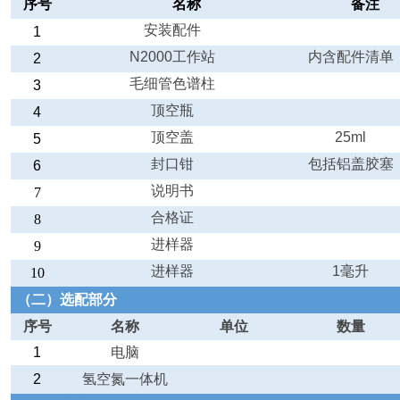
序号
名称
备注
安装配件
1
N2000
工作站
内含配件清单
2
毛细管色谱柱
3
顶空瓶
4
顶空盖
25ml
5
封口钳
包括铝盖胶塞
6
说明书
7
合格证
8
进样器
9
进样器
1
毫升
10
（二）选配部分
序号
名称
单位
数量
1
电脑
2
氢空氮一体机