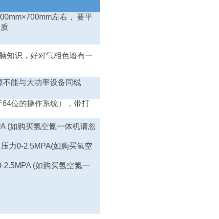
500mm×700mm
左右，
要平
物质
脑知识，好对气相色谱有一
源不能与大功率设备同线
于
64
位的操作系统），带打
A (
如购买氢空氮一体机请忽
出压力
0-2.5MPA(
如购买氢空
0-2.5MPA (
如购买氢空氮一