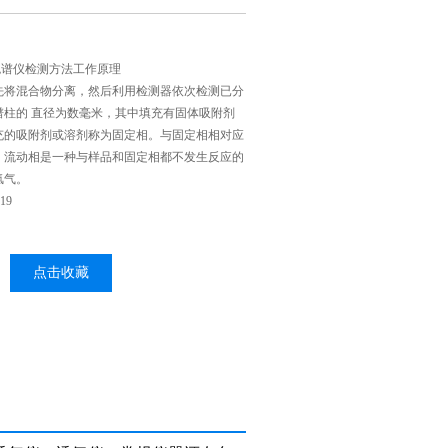
相色谱仪检测方法工作原理
先将混合物分离，然后利用检测器依次检测已分
谱柱的 直径为数毫米，其中填充有固体吸附剂
充的吸附剂或溶剂称为固定相。与固定相相对应
。流动相是一种与样品和固定相都不发生反应的
氢气。
19
点击收藏