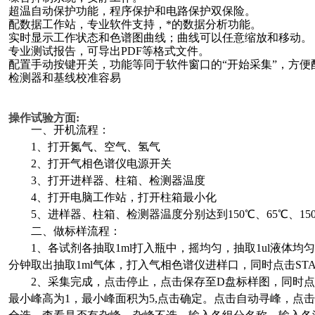
超温自动保护功能，程序保护和电路保护双保险。
配数据工作站，专业软件支持，*的数据分析功能。
实时显示工作状态和色谱图曲线；曲线可以任意缩放和移动。
专业测试报告，可导出
PDF
等格式文件。
配置手动按键开关，功能等同于软件窗口的
“
开始采集
”
，方便
检测器和基线校准容易
操作试验方面
:
一、开机流程：
1、打开氮气、空气、氢气
2、打开气相色谱仪电源开关
3、打开进样器、柱箱、检测器温度
4、打开电脑工作站，打开柱箱最小化
5、进样器、柱箱、检测器温度分别达到150℃、65℃、15
二、做标样流程：
1、各试剂各抽取1ml打入瓶中，摇均匀，抽取1ul液体均
分钟取出抽取1ml气体，打入气相色谱仪进样口，同时点击STA
2、采集完成，点击停止，点击保存至D盘标样图，同时点击
最小峰高为1，最小峰面积为5,点击确定。点击自动寻峰，点