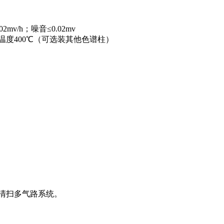
.02mv/h
；噪音
≤
0.02mv
温度
400
℃（可选装其他色谱柱）
清扫多气路系统。