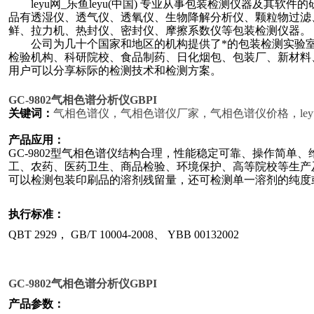
leyu网_乐鱼leyu(中国) 专业从事包装检测仪器及其
品有透湿仪、透气仪、透氧仪、
生物降解分析仪、
颗粒物过滤
鲜、拉力机、热封仪、密封仪、
摩擦系数仪
等包装检测仪器。
公司为几十个国家和地区的机构提供了*的包装检测实验室
检验机构、科研院校、食品制药、日化烟包、包装厂、新材料
用户可以分享标际的检测技术和检测方案。
GC-9802
气相色谱分析仪GBPI
关键词：
气相色谱仪
，
气相色谱仪厂家
，
气相色谱仪价格
，
le
产品应用：
GC-9802型气相色谱仪结构合理，性能稳定可靠、操作简单
工、农药、医药卫生、商品检验、环境保护、高等院校等生产
可以检测包装印刷品的溶剂残留量，还可检测单一溶剂的纯度
执行标准：
QBT 2929， GB/T 10004-2008、 YBB 00132002
GC-9802
气相色谱分析仪GBPI
产品参数
：