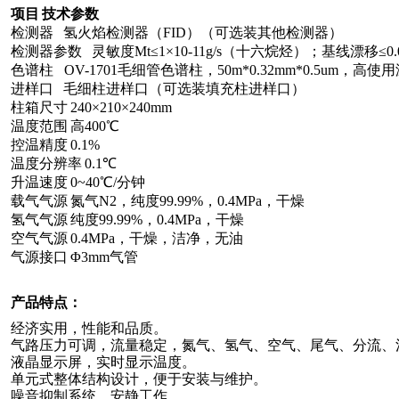
项目
技术参数
检测器
氢火焰检测器（
FID
）（可选装其他检测器）
检测器参数
灵敏度
Mt
≤
1
×
10-11g/s
（十六烷烃）；基线漂移
≤
0
色谱柱
OV-1701
毛细管色谱柱，
50m*0.32mm*0.5um
，高使用
进样口
毛细柱进样口（可选装填充柱进样口）
柱箱尺寸
240
×
210
×
240mm
温度范围
高
400
℃
控温精度
0.1%
温度分辨率
0.1
℃
升温速度
0~40
℃
/
分钟
载气气源
氮气
N2
，纯度
99.99%
，
0.4MPa
，干燥
氢气气源
纯度
99.99%
，
0.4MPa
，干燥
空气气源
0.4MPa
，干燥，洁净，无油
气源接口
Φ3mm
气管
产品特点
：
经济实用，性能和品质。
气路压力可调，流量稳定，氮气、氢气、空气、尾气、分流、
液晶显示屏，实时显示温度。
单元式整体结构设计，便于安装与维护。
噪音抑制系统，安静工作。