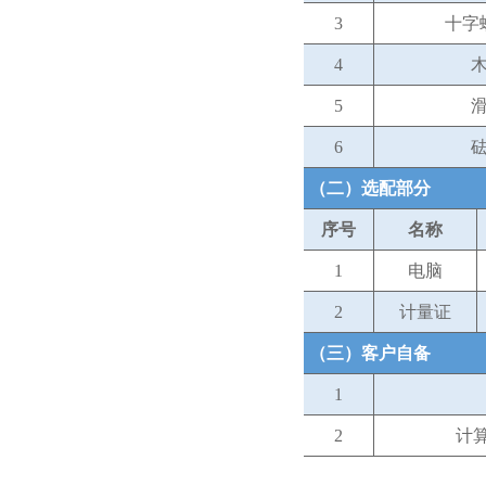
3
十字
4
5
6
（二）选配部分
序号
名称
1
电脑
2
计量证
（三）客户自备
1
2
计算