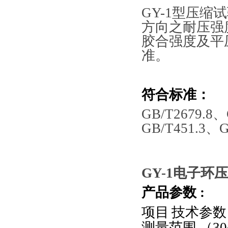
GY-1型
压缩试
方向之耐压强
胶合强度及平
准。
符合标准：
GB/T2679.8
GB/T451.3、G
GY-1
电子环压
产品参数
:
项目
技术参数
测量范围
（
30