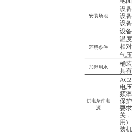
地
设备
设备
安装场地
设备
设备
温度
相对
环境条件
气压：
桶装
加湿用水
具有
AC
电压
频率
保护
供电条件电
要求
源
关，
用)
装机