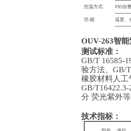
控温方式
PID自
功 能
温度、
OUV-263
智能
测试标准：
GB/T 165
验方法
、
GB/
橡胶材料人工
GB/T16422
分 荧光紫外
技术指标：
型号
项目