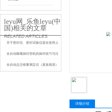
leyu网_乐鱼leyu(中
国)相关的文章
RELATED ARTICLES
关于密封仪、密封试验仪器在使用上
全自动吸嘴袋封管机的操作技巧与注
的常见故障及维护方面
全自动总迁移量测定仪（蒸发残渣）
意事项
通用维护和故障排查
详细介绍