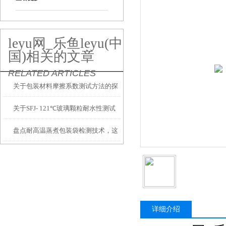
leyu网_乐鱼leyu(中
国)相关的文章
RELATED ARTICLES
关于包装材料摩擦系数测试方法的探
关于SFJ- 121℃玻璃颗粒耐水性测试
讨
盘点耐高温蒸煮包装袋检测技术，这
方面
个必须重视
详细介绍