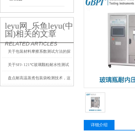
leyu网_乐鱼leyu(中
国)相关的文章
RELATED ARTICLES
关于包装材料摩擦系数测试方法的探
关于SFJ- 121℃玻璃颗粒耐水性测试
讨
盘点耐高温蒸煮包装袋检测技术，这
方面
个必须重视
详细介绍