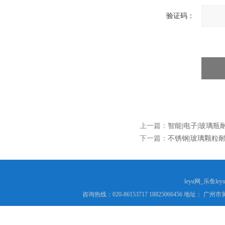
验证码：
上一篇：
智能|电子|玻璃瓶
下一篇：
不锈钢|玻璃颗粒耐水
leyu网_乐鱼le
咨询热线：020-86153717 18825066456 地址： 