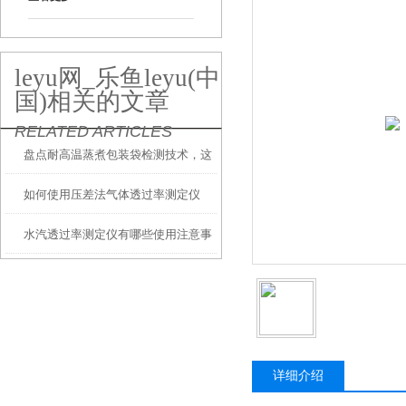
leyu网_乐鱼leyu(中
国)相关的文章
RELATED ARTICLES
盘点耐高温蒸煮包装袋检测技术，这
如何使用压差法气体透过率测定仪
个必须重视
水汽透过率测定仪有哪些使用注意事
项
详细介绍