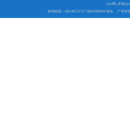
leyu网_乐鱼le
咨询热线：020-86153717 18825066456 地址： 