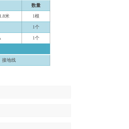
数量
1.8米
1根
1个
A
1个
接地线