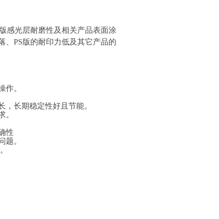
S版感光层耐磨性及相关产品表面涂
落、PS版的耐印力低及其它产品的
操作。
长，长期稳定性好且节能。
求。
确性
问题。
力。