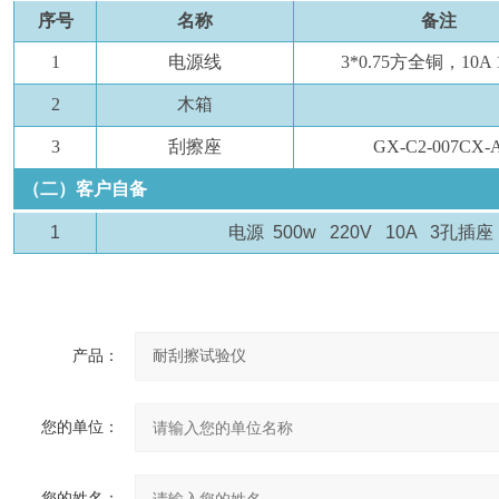
序号
名称
备注
1
电源线
3*0.75方全铜，10A 
2
木箱
3
刮擦座
GX-C2-007CX-
（二）客户自备
1
电源
500w 220V 10A 3
孔插座
产品：
您的单位：
您的姓名：