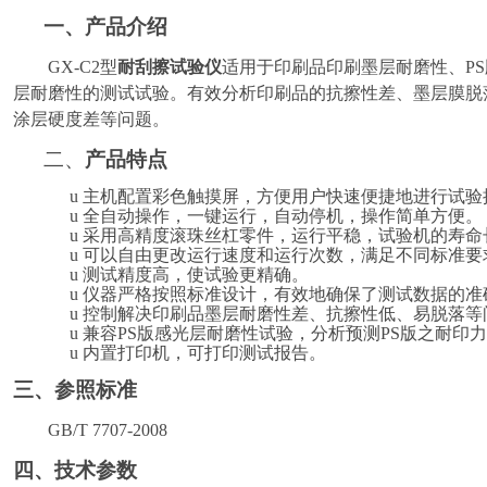
一、
产品介绍
GX-C2
型
耐刮擦试验仪
适用于印刷品印刷墨层耐磨性、
P
层耐磨性的测试试验。有效分析印刷品的抗擦性差、墨层膜脱
涂层硬度差等问题。
二、
产
品特点
u
主机配置彩色触摸屏，方便用户快速便捷地进行试验
u
全自动操作，一键
运行
，
自动停机
，
操作简单
方便
。
u
采用高精度滚珠丝杠
零件
，
运行
平稳，试验机的寿命
u
可以自由
更改运行
速度和运行次数，满足不同标准要
u
测试精度高，使试验更精确。
u
仪器严格按照标准设计，有效地确保了测试数据的准
u
控制解决印刷品墨层耐磨性差、抗擦性低、易脱落等
u
兼容
PS版感光层耐磨性试验，分析预测PS版之耐印
u
内置打印机，可打印测试报告。
三、
参照标准
GB/T 7707-2008
四、
技术参数