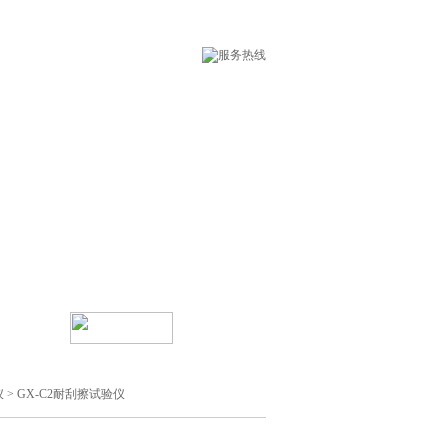
术支持
在线留言
仪
> GX-C2耐刮擦试验仪