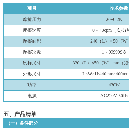
项目
技术参数
摩擦压力
20±0.2N
摩擦速度
0
～
43cpm（次/
摩擦面积
240
（L）× 50（
W
摩擦次数
1～999999次
试样尺寸
320
（L）×50（
W
）mm（
外形尺寸
L×W×H:440mm×400m
功率
430
W
电源
AC220V 50Hz
五
、产品清单
（一）备件部分