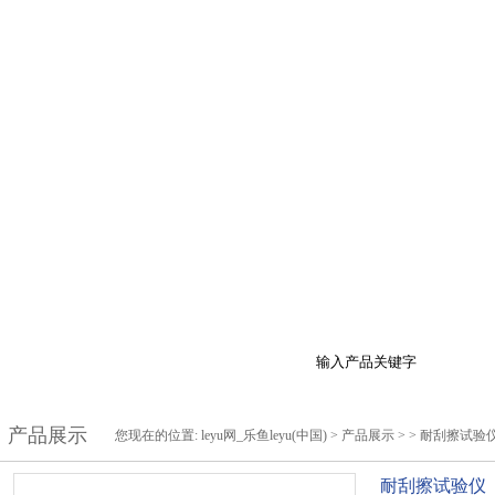
于我们
产品展示
最新促销
行业资讯
技
产品展示
您现在的位置:
leyu网_乐鱼leyu(中国)
>
产品展示
> >
耐刮擦试验
耐刮擦试验仪