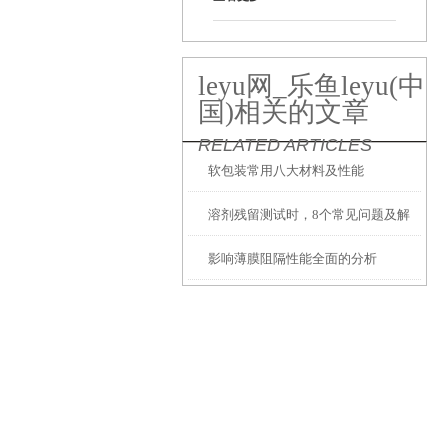
leyu网_乐鱼leyu(中
国)相关的文章
RELATED ARTICLES
软包装常用八大材料及性能
溶剂残留测试时，8个常见问题及解
影响薄膜阻隔性能全面的分析
决方式请收好