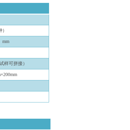
分钟）
）mm
短试样可拼接）
m×200mm