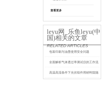
查看更多
leyu网_乐鱼leyu(中
国)相关的文章
RELATED ARTICLES
包装印刷与油墨使用安全问题
全面解析气体透过率测试仪的工作流
高温高湿条件下光伏组件用材料阻隔
程与操作方法
性能深度解析