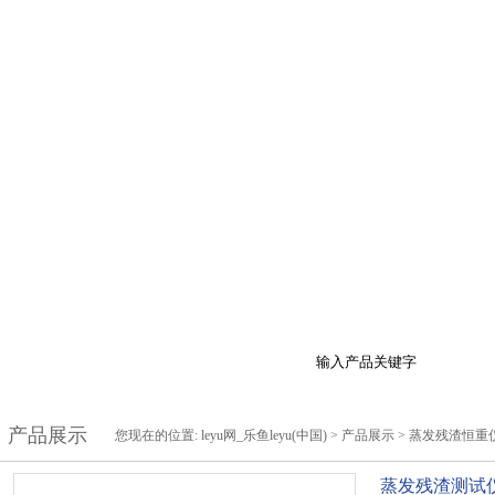
于我们
产品展示
最新促销
行业资讯
技
产品展示
您现在的位置:
leyu网_乐鱼leyu(中国)
>
产品展示
>
蒸发残渣恒重
蒸发残渣测试