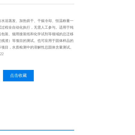
有水浴蒸发、加热烘干、干燥冷却、恒温称量一
试过程全自动化执行，无需人工参与。适用于纯
品包装、烟用接装纸和化学试剂等领域的总迁移
发残渣）等项目的测试。也可应用于固体样品的
等项目，水质检测中的溶解性总固体含量测试。
22
点击收藏