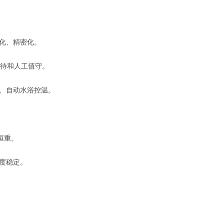
化、精密化。
等待和人工值守。
、自动水浴控温。
g恒重。
度稳定。