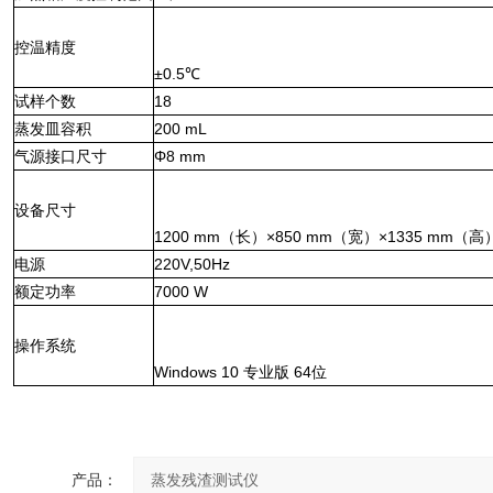
控温精度
±
0.5
℃
试样个数
18
蒸发皿容积
200
mL
气源接口尺寸
Φ
8 mm
设备尺寸
1
2
00
mm
（长）
×
850
mm
（宽）
×
1
335
mm
（高
电源
220V,50Hz
额定功率
7000 W
操作系统
Windows 10
专业版
64
位
产品：