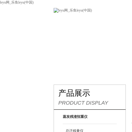
leyu网_乐鱼leyu(中国)
网站leyu网_乐鱼leyu(中国)
关
联系我们
产品展示
PRODUCT DISPLAY
蒸发残渣恒重仪
总迁移量仪