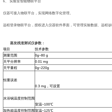
6、 实验室智能物联平台
仪器可接入物联平台，实现网络数字化管理。
远程登录物联平台，授权进入仪器软件界面，可管理实验数据、远程诊
蒸发残渣测试仪参数：
项目
技术参数
测量范围
0g
~80
g
天平
分辨率
0.0
1
mg
天平量程
0g
~220g
恒重误差
0
.3
mg
，可设置
水浴锅温度控制范围
室
温
~100℃
加热箱温度控制范围
室温
~1
25
℃