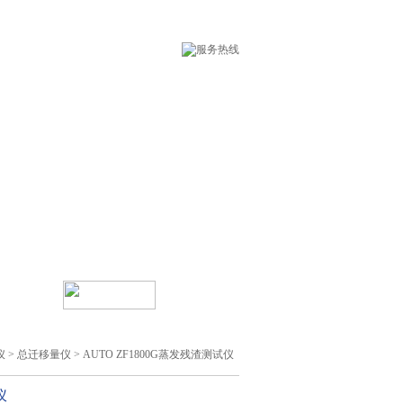
术支持
在线留言
仪
>
总迁移量仪
> AUTO ZF1800G蒸发残渣测试仪
仪