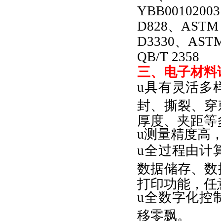
YBB0010200
D828、ASTM
D3330、ASTM
QB/T 2358
三、
电子材料试
u具有灵活多
封、撕裂、穿
厚度、夹距等
u测量精度高
u全过程由计
数据储存、数
打印功能，任
u全数字化控
移零飘。