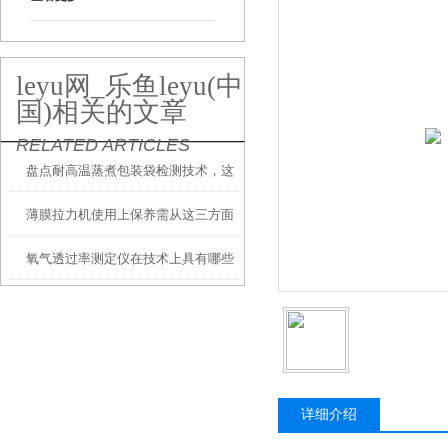
leyu网_乐鱼leyu(中
国)相关的文章
RELATED ARTICLES
盘点耐高温蒸煮包装袋检测技术，这
薄膜拉力机使用上保养需从这三方面
个必须重视
氧气透过率测定仪在技术上具有哪些
入手
特殊的地方？
详细介绍